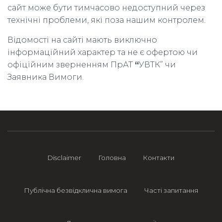
сайт може бути тимчасово недоступний через
технічні проблеми, які поза нашим контролем.
Відомості на сайті мають виключно
інформаційний характер та не є офертою чи
офіційним зверненням ПрАТ
“
УВТК” чи
Заявника Вимоги.
Disclaimer
Головна
Контакти
Публічна безвідклична вимога
Часті запитання